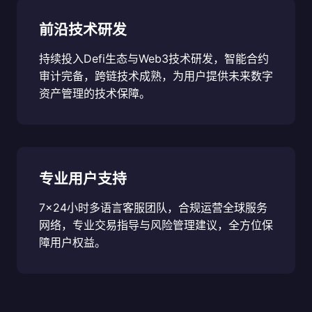
前沿技术研发
持续投入Defi生态与Web3技术研发，智能合约
审计完备，跨链技术成熟，为用户提供未来数字
资产管理的技术保障。
专业用户支持
7×24小时多语言客服团队，合规运营全球服务
网络，专业交易指导与风险管理建议，全方位保
障用户权益。