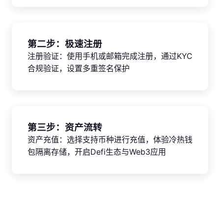
第二步：极速注册
注册验证：使用手机或邮箱完成注册，通过KYC
合规验证，设置多重签名保护
第三步：资产流转
资产充值：选择支持币种进行充值，体验冷热钱
包隔离存储，开启Defi生态与Web3应用