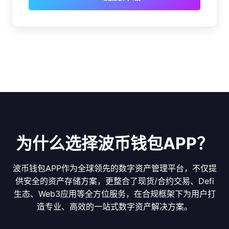
为什么选择波币钱包APP？
波币钱包APP作为全球领先的数字资产管理平台，不仅提
供安全的资产存储方案，更整合了现货/合约交易、Defi
生态、Web3应用等全方位服务，在合规框架下为用户打
造专业、高效的一站式数字资产解决方案。